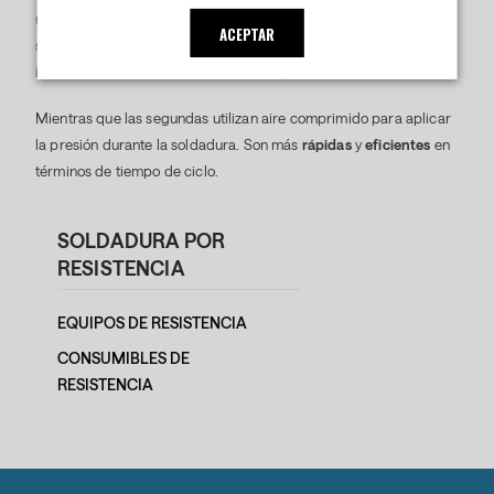
mecanismo de leva) para aplicar la presión necesaria durante la
ACEPTAR
soldadura. Son robustas y
fiables
, adecuadas para aplicaciones
industriales con un
alto ritmo de trabajo.
Mientras que las segundas utilizan aire comprimido para aplicar
la presión durante la soldadura. Son más
rápidas
y
eficientes
en
términos de tiempo de ciclo.
SOLDADURA POR
RESISTENCIA
EQUIPOS DE RESISTENCIA
CONSUMIBLES DE
RESISTENCIA