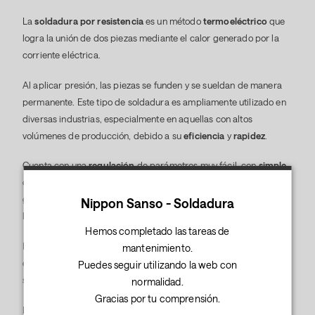
La
soldadura por resistencia
es un método
termoeléctrico
que
logra la unión de dos piezas mediante el calor generado por la
corriente eléctrica.
Al aplicar presión, las piezas se funden y se sueldan de manera
permanente. Este tipo de soldadura es ampliamente utilizado en
diversas industrias, especialmente en aquellas con altos
volúmenes de producción, debido a su
eficiencia
y
rapidez
.
Cuenta con una
regulación
de parámetros muy fácil, con
simple
o doble impulso para soldadura de chapas oxidadas o
galvanizadas. La posición de brazos y electrodos de acuerdo con
Nippon Sanso - Soldadura
la forma y las dimensiones de las piezas a soldar.
Hemos completado las tareas de
Ideales para soldadura de chapas finas con perfecta
mantenimiento.
disimulación del punto de soldadura. Existen máquinas de
Puedes seguir utilizando la web con
soldadura a puntos con accionamento
mecánico
o
neumático
.
normalidad.
Gracias por tu comprensión.
Las primeras utilizan un sistema mecánico (como un motor o un