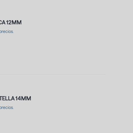
ICA 12MM
precios.
OTELLA 14MM
precios.