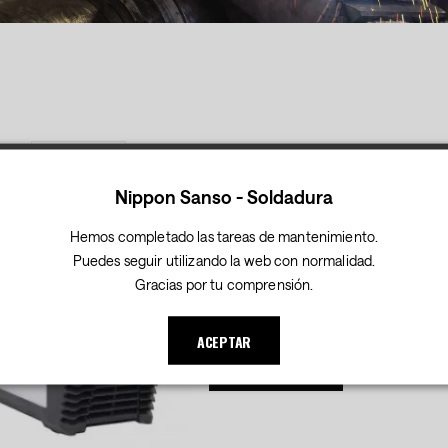
 por
Fijar
Dirección
Nippon Sanso - Soldadura
Descendente
Hemos completado las tareas de mantenimiento.
G. PICO 160 - -
Puedes seguir utilizando la web con normalidad.
Gracias por tu comprensión.
Debes iniciar sesión para consultar los 
.
ACEPTAR
SABER MÁS