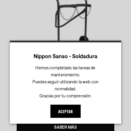
Nippon Sanso - Soldadura
Hemos completado las tareas de
CARRETILLA 2B-O/A -OX-ACET-
mantenimiento.
Debes iniciar sesión para consultar los precios.
Puedes seguir utilizando la web con
Carro portabotellas
normalidad.
Gracias por tu comprensión.
Muy resistente
Con ruedas de goma
ACEPTAR
SABER MÁS