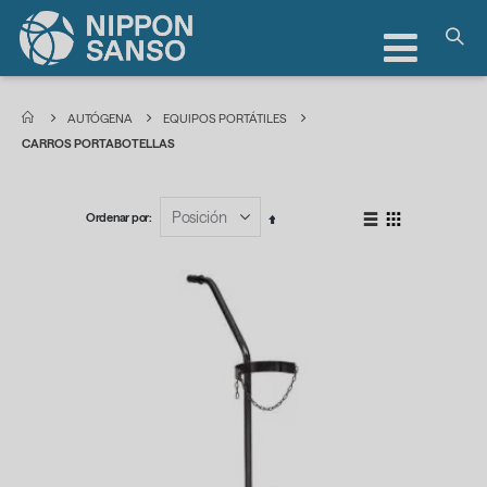
Toggle
Nav
AUTÓGENA
EQUIPOS PORTÁTILES
CARROS PORTABOTELLAS
Ordenar por
Ver
Fijar
Lista
Parrilla
como
Dirección
Descendente