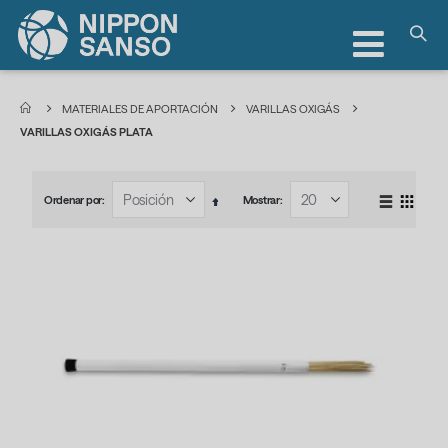
Toggle
Nav
MATERIALES DE APORTACIÓN
VARILLAS OXIGÁS
VARILLAS OXIGÁS PLATA
Ordenar por
Mostrar
Ver
Fijar
Lista
Parrill
como
Dirección
Descendente