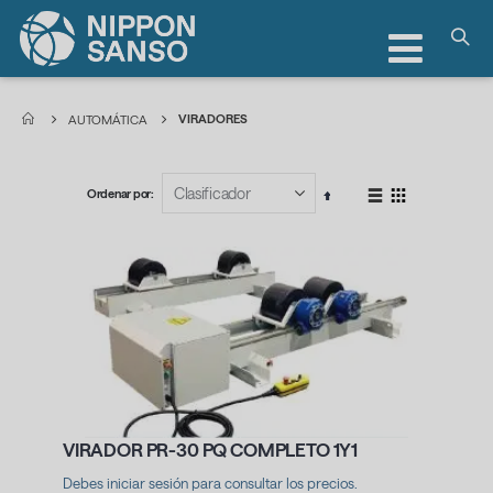
Toggle
Nav
VIRADORES
AUTOMÁTICA
Ordenar por
Ver
Fijar
Lista
Parrilla
como
Dirección
Descendente
VIRADOR PR-30 PQ COMPLETO 1Y1
Debes iniciar sesión para consultar los precios.