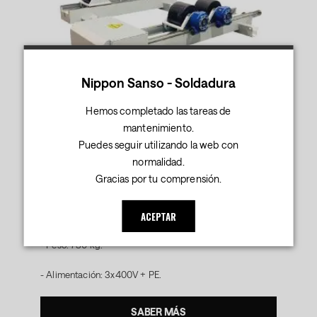
Nippon Sanso - Soldadura
VIRADOR PR-100 PQ COMPLETO 1Y1
Hemos completado las tareas de
mantenimiento.
Debes iniciar sesión para consultar los precios.
Puedes seguir utilizando la web con
Características Técnicas:
normalidad.
Gracias por tu comprensión.
- Capacidad de carga: 5000 kg.
- Velocidad: 120-2000mm.
ACEPTAR
- Peso: 730 kg.
- Alimentación: 3x400V + PE.
SABER MÁS