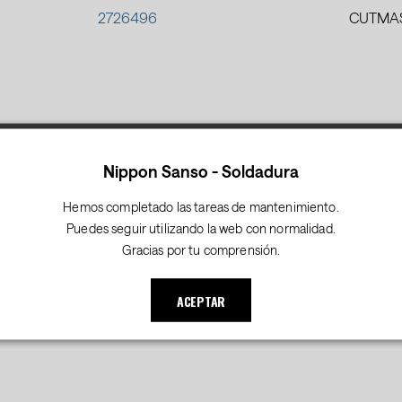
2726496
CUTMAS
.
2726500
CUTMAS
Nippon Sanso - Soldadura
Hemos completado las tareas de mantenimiento.
Puedes seguir utilizando la web con normalidad.
.
Gracias por tu comprensión.
2726522
S
ACEPTAR
.
.