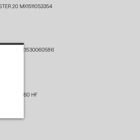
TER 20 MX1511053354
.
TER 25 MX1530060586
.
MARTCUT 60 HF
.
.