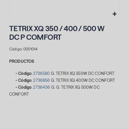
Saltar
al
TETRIX XQ 350 / 400 / 500 W
comienzo
DC P COMFORT
de
la
Código: 0001014
galería
de
PRODUCTOS
imágenes
- Código
:
2736580
G. TETRIX XQ 350W DC CONFORT
-
Código
:
2736856
G. TETRIX XQ 400W DC CONFORT
-
Código
:
2736436
G. G. TETRIX XQ 500W DC
CONFORT