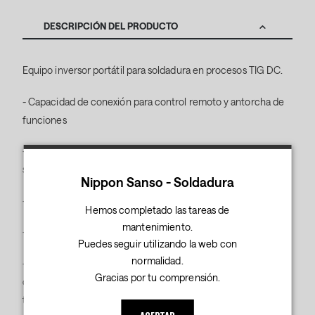
DESCRIPCIÓN DEL PRODUCTO
Equipo inversor portátil para soldadura en procesos TIG DC.
- Capacidad de conexión para control remoto y antorcha de
funciones
- Inversión simple y sin herramientas de la polaridad de
soldadura.
Nippon Sanso - Soldadura
- Monitoreo de fallas a tierra (protección PE).
Hemos completado las tareas de
mantenimiento.
- A prueba de salpicaduras según IP23.
Puedes seguir utilizando la web con
normalidad.
- Sistema guías de fijación flexFit: muchas piezas accesorias y
Gracias por tu comprensión.
opciones se pueden fijar a la máquina de soldar utilizando
tuercas de ranura convencionales.